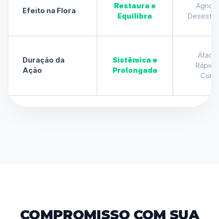
Restaura e
Agride
Efeito na Flora
Equilibra
Desestabi
Ataqu
Duração da
Sistêmica e
Rápido
Ação
Prolongada
Curt
COMPROMISSO COM SUA