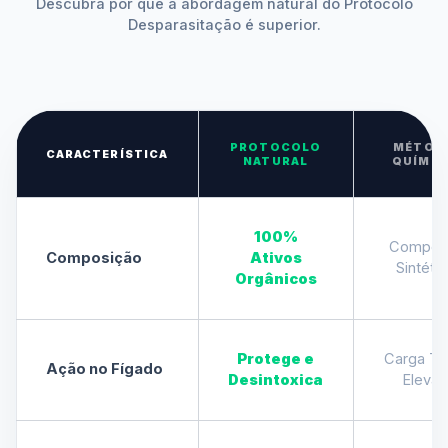
Descubra por que a abordagem natural do Protocolo
Desparasitação é superior.
PROTOCOLO
MÉTOD
CARACTERÍSTICA
NATURAL
QUÍMIC
100%
Compos
Composição
Ativos
Sintéti
Orgânicos
Protege e
Carga Tó
Ação no Fígado
Desintoxica
Eleva