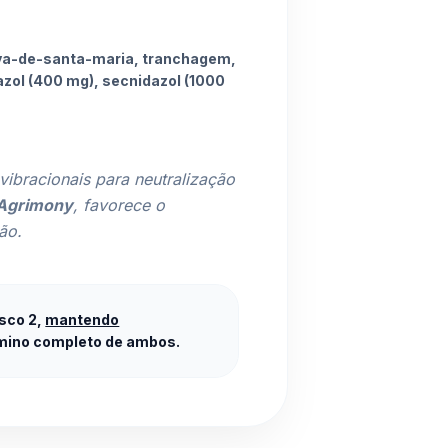
erva-de-santa-maria, tranchagem,
azol (400 mg), secnidazol (1000
vibracionais para neutralização
 Agrimony
, favorece o
ão.
asco 2,
mantendo
érmino completo de ambos.