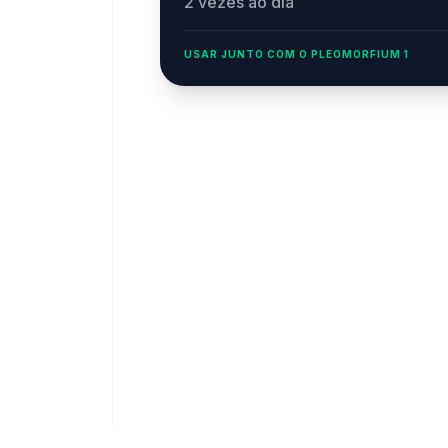
2 vezes ao dia
USAR JUNTO COM O PLEOMORFIUM 1