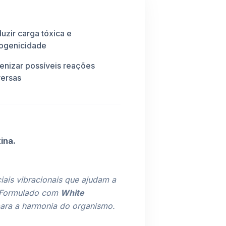
uzir carga tóxica e
ogenicidade
nizar possíveis reações
ersas
ina.
ais vibracionais que ajudam a
s. Formulado com
White
 para a harmonia do organismo.