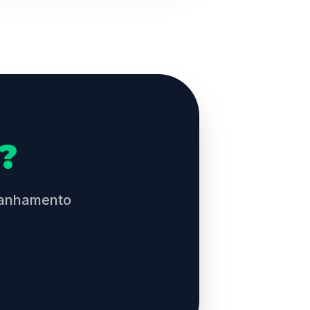
?
panhamento